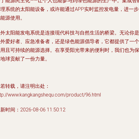
进了能源民主化——让个人也能参与到绿色能源的生产中。集成智
管理系统的太阳能设备，或许能通过APP实时监控发电量，进一步
化能源使用。
户外太阳能发电系统是连接现代科技与自然生活的桥梁。无论你
户外爱好者、应急准备者，还是绿色能源倡导者，它都提供了一
实用且可持续的能源选择。在享受阳光带来的便利时，我们也为
护地球贡献了一份力量。
如若转载，请注明出处：
ttp://www.kangkangshequ.com/product/96.html
新时间：2026-08-06 11:50:12