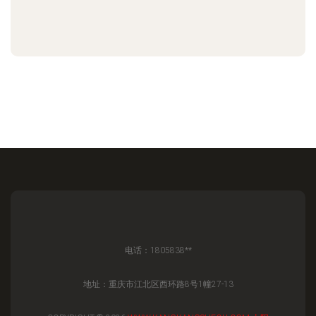
电话：1805838**
地址：重庆市江北区西环路8号1幢27-13