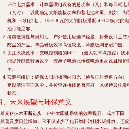
评估电力需求
：计算需供电设备的总功率（瓦）和每日耗电
（瓦时），以此确定太阳能板功率和蓄电池容量。例如，为
机和LED灯供电，100-200瓦的太阳能板搭配50-100安时的
池可能足够。
考虑便携性与耐用性
：户外使用应选择轻量、折叠设计且防
防尘的产品。单晶硅板效率高但较脆，薄膜板则更耐冲击。
关注系统效率
：充电控制器的MPPT（最大功率点跟踪）技
能提升能量转换效率；锂离子电池比传统电池更高效且维护
单。
安装与维护
：确保太阳能板朝向阳光（通常正对赤道方向）
定期清洁表面灰尘，并检查连接线是否完好，以保持最佳发
状态。
四、未来展望与环保意义
随着光伏技术不断进步，户外太阳能系统的效率提升、成本下降
使其普及度日益增加。它不仅减少了化石燃料消耗和碳排放，还