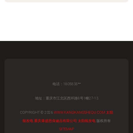
电话：1805838**
地址：重庆市江北区西环路8号1幢27-13
COPYRIGHT © 2026
WWW.KANGKANGSHEQU.COM
太阳
能发电
重庆康盛恩保健品有限公司
太阳能发电
版权所有
SITEMAP