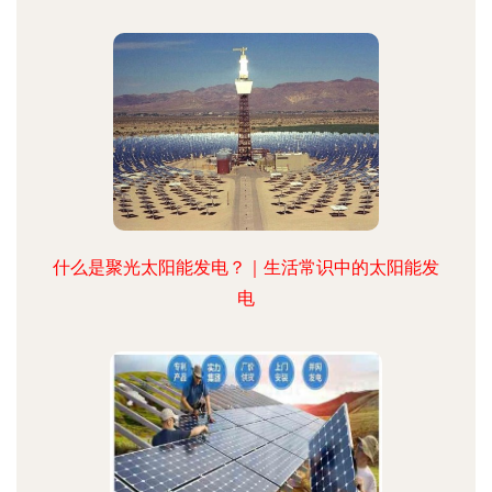
什么是聚光太阳能发电？｜生活常识中的太阳能发
电