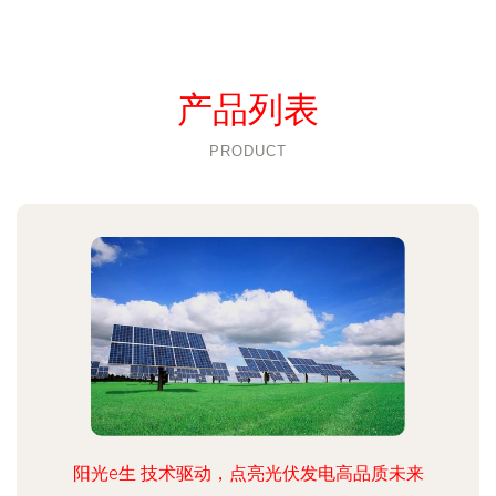
产品列表
PRODUCT
阳光e生 技术驱动，点亮光伏发电高品质未来