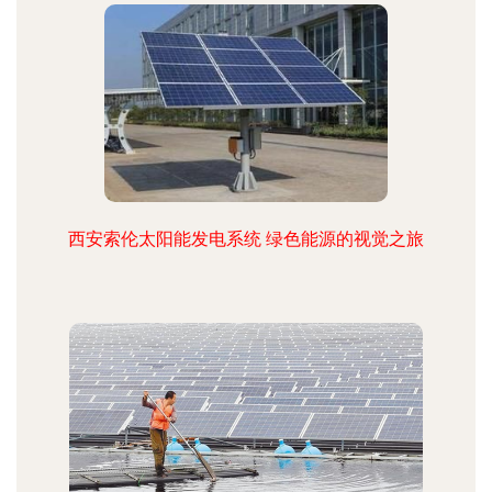
西安索伦太阳能发电系统 绿色能源的视觉之旅