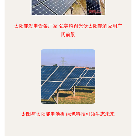
太阳能发电设备厂家 弘美科创光伏太阳能的应用广
阔前景
太阳与太阳能电池板 绿色科技引领生态未来