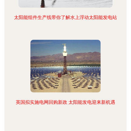
太阳能组件生产线带你了解水上浮动太阳能发电站
英国拟实施电网回购新政 太阳能发电迎来新机遇