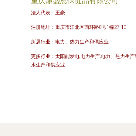
重庆康盛恩保健品有限公司
法人代表：
王豪
注册地址：
重庆市江北区西环路8号1幢27-13
所属行业：
电力、热力生产和供应业
更多行业：
太阳能发电,电力生产,电力、热力生
水生产和供应业