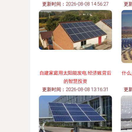
更新时间：2026-08-08 14:56:27
更新
自建家庭用太阳能发电 经济账背后
什么
的智慧投资
更新时间：2026-08-08 13:16:31
更新