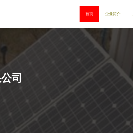
首页
企业简介
限公司