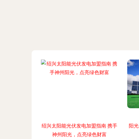
绍兴太阳能光伏发电加盟指南 携手
阳光
神州阳光，点亮绿色财富