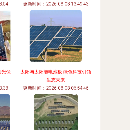
:04
更新时间：2026-08-08 13:49:43
创光伏
太阳与太阳能电池板 绿色科技引领
生态未来
:38
更新时间：2026-08-08 06:54:46