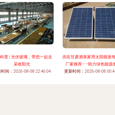
时间：2026-08-08 14:55:36
科普 | 光伏玻璃，带您一起去
供应甘肃酒泉家用太阳能发
采收阳光
厂家推荐——助力绿色能源
时间：2026-08-08 22:46:04
更新时间：2026-08-08 00:44