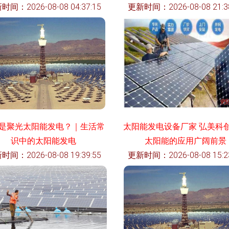
时间：2026-08-08 04:37:15
更新时间：2026-08-08 21:38
是聚光太阳能发电？｜生活常
太阳能发电设备厂家 弘美科
识中的太阳能发电
太阳能的应用广阔前景
时间：2026-08-08 19:39:55
更新时间：2026-08-08 15:23