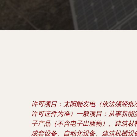
许可项目：太阳能发电（依法须经批
许可证件为准）一般项目：从事新能
子产品（不含电子出版物）、建筑材
成套设备、自动化设备、建筑机械设