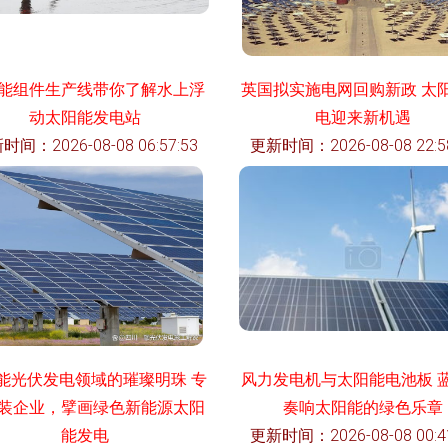
能组件生产线带你了解水上浮
英国拟实施电网回购新政 太
动太阳能发电站
电迎来新机遇
时间：2026-08-08 06:57:53
更新时间：2026-08-08 22:58
能光伏发电领域的璀璨明珠 专
风力发电机与太阳能电池板 
装企业，擘画绿色新能源太阳
奏响太阳能的绿色乐章
能发电
更新时间：2026-08-08 00:41