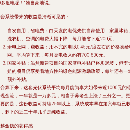
0多度电呢！”她自豪地说。
这套系统带来的收益是清晰可见的：
自发自用，省电费
：白天发的电优先供自家使用，家里冰箱
洗衣机、空调的电费大幅下降，每月能省下近200元。
余电上网，赚收益
：用不完的电以0.45元/度左右的价格卖给
网。平均算下来，每月卖电收入约有700-800元。
国家补贴
：虽然新建项目的国家度电补贴已逐步退坡，但李
姐的项目仍享受着地方性的绿色能源激励政策，每年还有一
额外补贴。
综合算下来，这套光伏系统平均每月能为李大姐带来近1000元的
定现金流，一年就是一万多元，相当于养老金上涨了三分之一。
重要的是，这份收益可持续25年以上，系统成本早在第六年就已
回，剩下的近二十年几乎是纯收益。
超越金钱的获得感