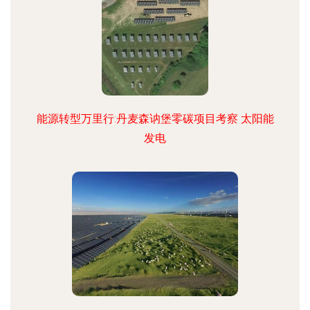
能源转型万里行:丹麦森讷堡零碳项目考察 太阳能
发电