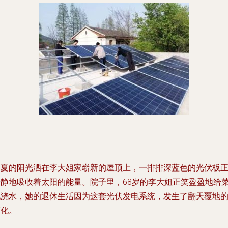
初夏的阳光洒在李大姐家崭新的屋顶上，一排排深蓝色的光伏板
安静地吸收着太阳的能量。院子里，68岁的李大姐正笑盈盈地给
地浇水，她的退休生活因为这套光伏发电系统，发生了翻天覆地
变化。