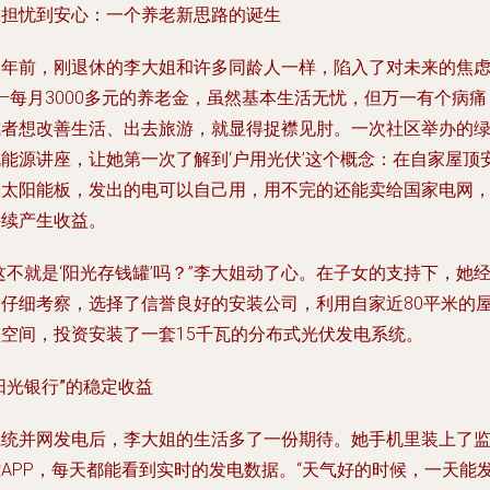
从担忧到安心：一个养老新思路的诞生
三年前，刚退休的李大姐和许多同龄人一样，陷入了对未来的焦
—每月3000多元的养老金，虽然基本生活无忧，但万一有个病痛
或者想改善生活、出去旅游，就显得捉襟见肘。一次社区举办的
色能源讲座，让她第一次了解到‘户用光伏’这个概念：在自家屋顶
装太阳能板，发出的电可以自己用，用不完的还能卖给国家电网
持续产生收益。
这不就是‘阳光存钱罐’吗？”李大姐动了心。在子女的支持下，她
过仔细考察，选择了信誉良好的安装公司，利用自家近80平米的
顶空间，投资安装了一套15千瓦的分布式光伏发电系统。
阳光银行”的稳定收益
系统并网发电后，李大姐的生活多了一份期待。她手机里装上了
控APP，每天都能看到实时的发电数据。“天气好的时候，一天能