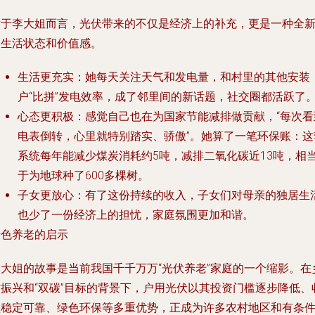
对于李大姐而言，光伏带来的不仅是经济上的补充，更是一种全
的生活状态和价值感。
生活更充实
：她每天关注天气和发电量，和村里的其他安装
户“比拼”发电效率，成了邻里间的新话题，社交圈都活跃了
心态更积极
：感觉自己也在为国家节能减排做贡献，“每次看
电表倒转，心里就特别踏实、骄傲”。她算了一笔环保账：这
系统每年能减少煤炭消耗约5吨，减排二氧化碳近13吨，相
于为地球种了600多棵树。
子女更放心
：有了这份持续的收入，子女们对母亲的独居生
也少了一份经济上的担忧，家庭氛围更加和谐。
绿色养老的启示
李大姐的故事是当前我国千千万万“光伏养老”家庭的一个缩影。在
村振兴和“双碳”目标的背景下，户用光伏以其投资门槛逐步降低、
益稳定可靠、绿色环保等多重优势，正成为许多农村地区和有条