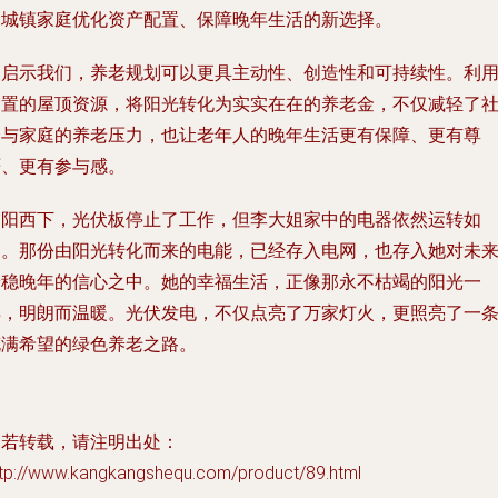
的城镇家庭优化资产配置、保障晚年生活的新选择。
它启示我们，养老规划可以更具主动性、创造性和可持续性。利
闲置的屋顶资源，将阳光转化为实实在在的养老金，不仅减轻了
会与家庭的养老压力，也让老年人的晚年生活更有保障、更有尊
严、更有参与感。
夕阳西下，光伏板停止了工作，但李大姐家中的电器依然运转如
常。那份由阳光转化而来的电能，已经存入电网，也存入她对未
安稳晚年的信心之中。她的幸福生活，正像那永不枯竭的阳光一
样，明朗而温暖。光伏发电，不仅点亮了万家灯火，更照亮了一
充满希望的绿色养老之路。
如若转载，请注明出处：
ttp://www.kangkangshequ.com/product/89.html