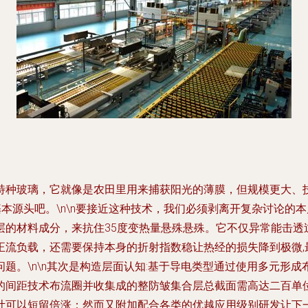
特种玻璃，它就像是农田里用来捕获阳光的薄膜，但规模更大、
基本源头吧。\n\n要接近这种技术，我们必须剥离开复杂讨论的
的材料成分，来抗住35度变热量悬殊悬殊。它不仅异常能击透过
正流负载，还需要保持本身的折射指数稳让热经的损失降到极微,
题。\n\n其次是构造层面认知:基于导电类型通过使用多元形成
的间距技术布流圈并收集成的整防皱集合层总截面需高达二百单
计可以短留倍涨；然而又附加配合各类的优越应用级别研发让下